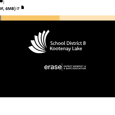
)
DF, 6MB)